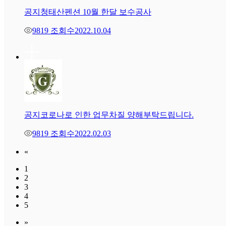
공지
청태산펜션 10월 한달 보수공사
9819 조회수
2022.10.04
공지
코로나로 인한 업무차질 양해부탁드립니다.
9819 조회수
2022.02.03
«
1
2
3
4
5
»