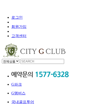
로그인
회원가입
고객센터
G파크
G맴버스
국내골프투어